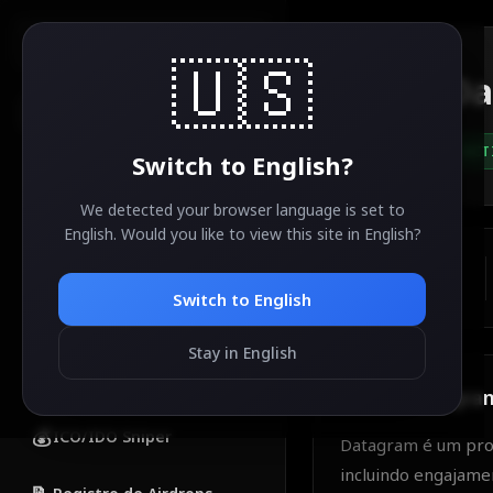
AirdropSniper.io
🇺🇸
Da
🔍
ACT
Switch to
English
?
CATEGORIAS
🔥
Airdrops Populares
We detected your browser language is set to
English
. Would you like to view this site in
English
?
💎
Airdrops Grátis
ESTIMATED VALUE
TBA
Switch to
English
🚀
Novos Airdrops
Stay in English
✅
Airdrops Concluídos
About
Datagra
💰
ICO/IDO Sniper
Datagram é um proj
incluindo engajame