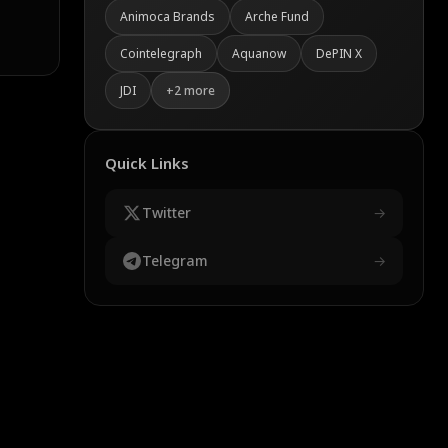
Animoca Brands
Arche Fund
Cointelegraph
Aquanow
DePIN X
JDI
+
2
more
Quick Links
Twitter
→
Telegram
→