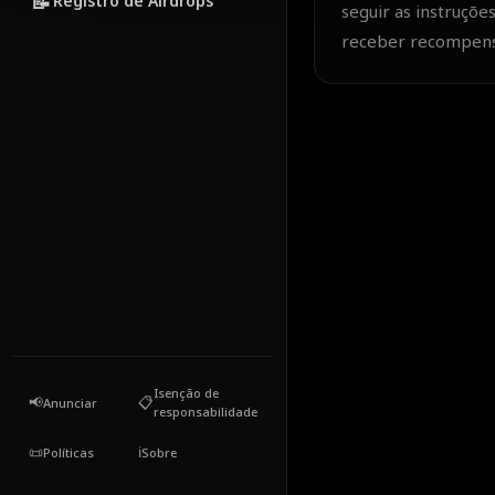
📝
Registro de Airdrops
seguir as instruçõ
receber recompens
Isenção de
📢
📋
Anunciar
responsabilidade
📜
ℹ️
Políticas
Sobre