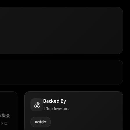
Backed By
💰
1
Top Investors
る機会
Insight
ドロ