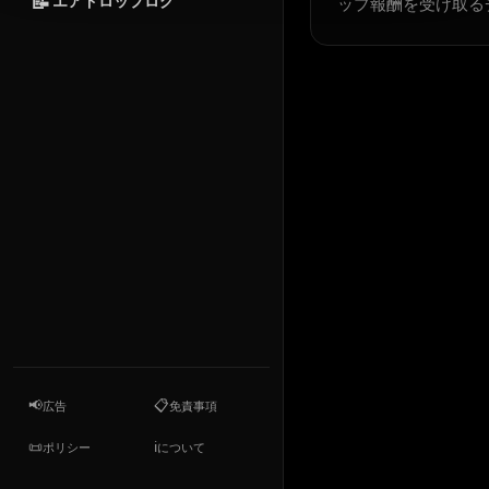
📝
エアドロップログ
ップ報酬を受け取る
📢
📋
広告
免責事項
📜
ℹ️
ポリシー
について