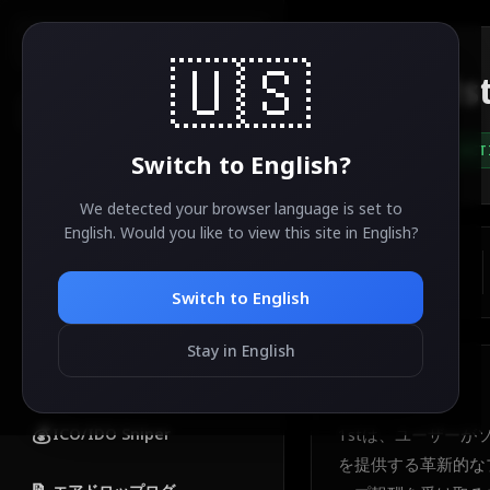
AirdropSniper.io
🇺🇸
1s
🔍
ACT
Switch to
English
?
カテゴリー
🔥
人気エアドロップ
We detected your browser language is set to
English
. Would you like to view this site in
English
?
💎
ESTIMATED VALUE
無料エアドロップ
TBA
Switch to
English
🚀
新規エアドロップ
Stay in English
✅
完了したエアドロップ
About
1st
💰
ICO/IDO Sniper
1stは、ユーザー
を提供する革新的な