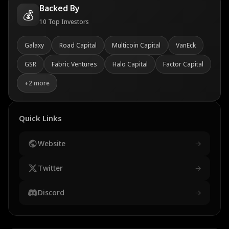
Backed By
💰
10
Top Investors
Galaxy
Road Capital
Multicoin Capital
VanEck
GSR
Fabric Ventures
Halo Capital
Factor Capital
+
2
more
Quick Links
Website
→
Twitter
→
Discord
→