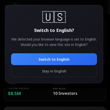
AirdropSniper.io
🇺🇸
Switch to
English
?
We detected your browser language is set to
English
.
CrunchDAO
Would you like to view this site in
English
?
33
°
✨
ACTIVE
Multi-chain
Switch to
English
Stay in English
ESTIMATED VALUE
DIFFICULTY
TBA
Medium
TOTAL RAISED
BACKERS
$8.5M
10
Investors