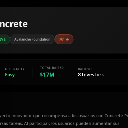
ncrete
76
°
🔥
IVE
Avalanche Foundation
TOTAL RAISED
DIFFICULTY
BACKERS
$17M
Easy
8
Investors
yecto innovador que recompensa a los usuarios con Concrete P
sas tareas. Al participar, los usuarios pueden aumentar sus