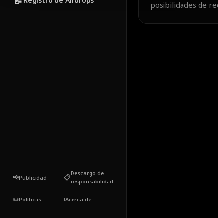
📝
Registro de Airdrops
posibilidades de r
Descargo de
📢
📋
Publicidad
responsabilidad
📜
ℹ️
Políticas
Acerca de