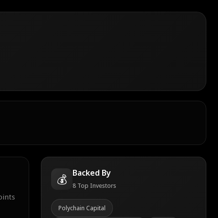
Backed By
💰
8
Top Investors
oints
Polychain Capital