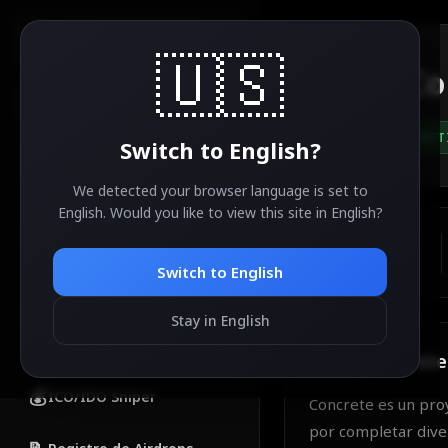
AirdropSniper.io
🇺🇸
Co
🔍
ACT
Switch to
English
?
CATEGORÍAS
🔥
Airdrops Populares
We detected your browser language is set to
English
. Would you like to view this site in
English
?
💎
Airdrops Gratis
ESTIMATED VALUE
TBA
Switch to
English
🚀
Nuevos Airdrops
Stay in English
✅
Airdrops Completados
About
Concrete
💰
ICO/IDO Sniper
Concrete es un pro
por completar diver