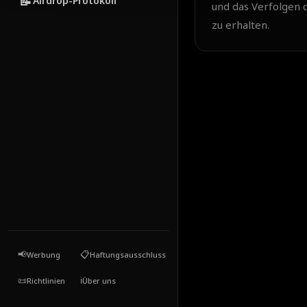
📝
Airdrop-Protokoll
und das Verfolgen 
zu erhalten.
📢
📋
Werbung
Haftungsausschluss
📜
ℹ️
Richtlinien
Über uns