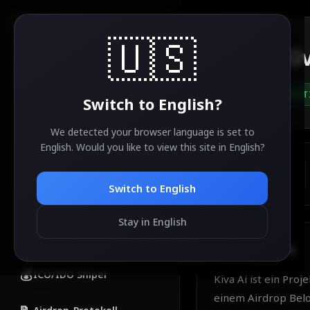
AirdropSniper.io
🇺🇸
Ki
🔍
ACT
Switch to
English
?
KATEGORIEN
🔥
Beliebte Airdrops
We detected your browser language is set to
English
. Would you like to view this site in
English
?
💎
Kostenlose Airdrops
ESTIMATED VALUE
TBA
Switch to
English
🚀
Neue Airdrops
Stay in English
✅
Abgeschlossene Airdrops
About
Kiva Ai
💰
ICO/IDO Sniper
Kiva Ai ist ein Pro
einem Airdrop Belo