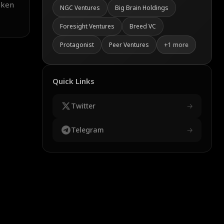
oken
NGC Ventures
Big Brain Holdings
Foresight Ventures
Breed VC
Protagonist
Peer Ventures
+
1
more
Quick Links
Twitter
→
Telegram
→